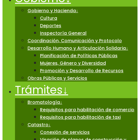
Gobierno y Hacienda
↓
Cultura
Deportes
Inspectoría General
Coordinación, Comunicación y Protocolo
Desarrollo Humano y Articulación Solidaria
↓
Planificación de Políticas Públicas
Mujeres, Género y Diversidad
Promoción y Desarrollo de Recursos
Obras Públicas y Servicios
Trámites
↓
Bromatología
↓
Requisitos para habilitación de comercio
Requisitos para habilitación de taxi
Catastro
↓
Conexión de servicios
Visación de planos de construcción y