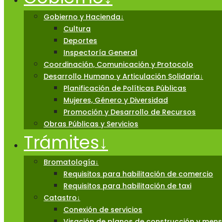
Gobierno y Hacienda
↓
Cultura
Deportes
Inspectoría General
Coordinación, Comunicación y Protocolo
Desarrollo Humano y Articulación Solidaria
↓
Planificación de Políticas Públicas
Mujeres, Género y Diversidad
Promoción y Desarrollo de Recursos
Obras Públicas y Servicios
Trámites
↓
Bromatología
↓
Requisitos para habilitación de comercio
Requisitos para habilitación de taxi
Catastro
↓
Conexión de servicios
Visación de planos de construcción y men