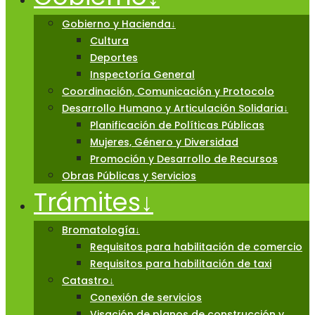
Gobierno y Hacienda
↓
Cultura
Deportes
Inspectoría General
Coordinación, Comunicación y Protocolo
Desarrollo Humano y Articulación Solidaria
↓
Planificación de Políticas Públicas
Mujeres, Género y Diversidad
Promoción y Desarrollo de Recursos
Obras Públicas y Servicios
Trámites
↓
Bromatología
↓
Requisitos para habilitación de comercio
Requisitos para habilitación de taxi
Catastro
↓
Conexión de servicios
Visación de planos de construcción y